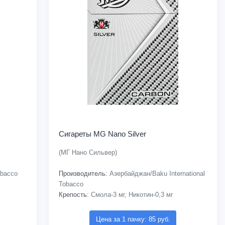
Сигареты MG Nano Silver
(МГ Нано Сильвер)
bacco
Производитель:
Азербайджан/Baku International
Tobacco
Крепость:
Смола-3 мг, Никотин-0,3 мг
Цена за 1 пачку: 85 руб.