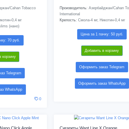
джан/Cahan Tobacco
Производитель:
Азербайджан/Cahan To
International
котин-0,4 мг
Крепость:
Смола-4 мг, Никотин-0,4 мг
lims (нано)
Цена за 1 пачку: 50 руб.
чку: 70 руб.
Добавить в корзину
в корзину
Оформить заказ Telegram
аз Telegram
Оформить заказ WhatsApp
аз WhatsApp
0
Nano Click Apple
Сигареты Want Line X Orange