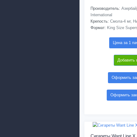
Производитель:
Азербай
International
Крепость:
Смола-4 мг, Ни
Формат:
King Size Supers
Цена за 1 па
Добавить 
Оформить зак
Оформить зак
Сигареты Want Line X 