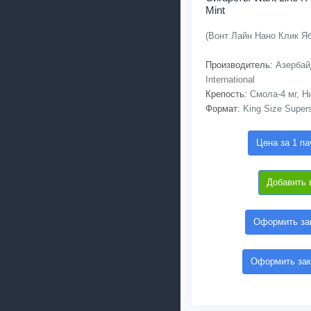
Mint
(Вонт Лайн Нано Клик Я
Производитель:
Азербай
International
Крепость:
Смола-4 мг, Ни
Формат:
King Size Supers
Цена за 1 па
Добавить 
Оформить зак
Оформить зак