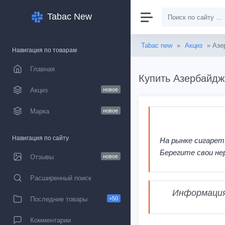
Tabac New
Tabac new
»
Акциз
» Азе
Навигация по товарам
Главная
Купить Азербайдж
Акциз
новое
Марка
новое
Навигация по сайту
На рынке сигарет
Берегите свои не
Отзывы
новое
Расширенный поиск
Информация,
Последние товары
+50
Комментарии