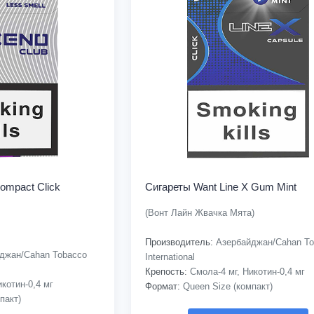
ompact Click
Сигареты Want Line X Gum Mint
(Вонт Лайн Жвачка Мята)
Производитель:
Азербайджан/Cahan To
джан/Cahan Tobacco
International
Крепость:
Смола-4 мг, Никотин-0,4 мг
котин-0,4 мг
Формат:
Queen Size (компакт)
пакт)