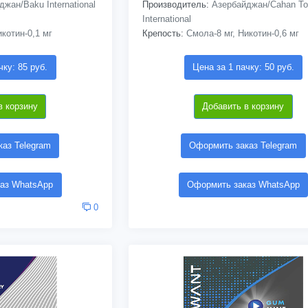
жан/Baku International
Производитель:
Азербайджан/Cahan To
International
котин-0,1 мг
Крепость:
Смола-8 мг, Никотин-0,6 мг
чку: 85 руб.
Цена за 1 пачку: 50 руб.
в корзину
Добавить в корзину
аз Telegram
Оформить заказ Telegram
аз WhatsApp
Оформить заказ WhatsApp
0