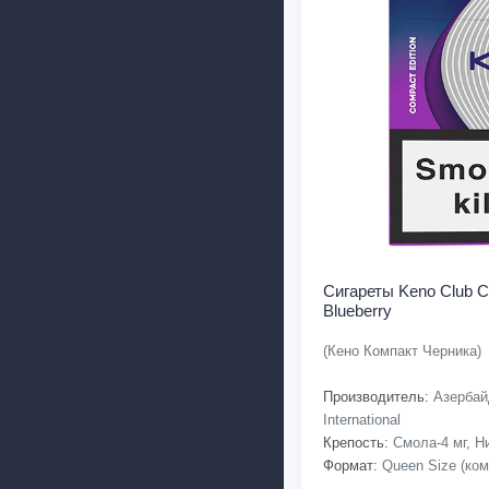
Сигареты Keno Club C
Blueberry
(Кено Компакт Черника)
Производитель:
Азербай
International
Крепость:
Смола-4 мг, Ни
Формат:
Queen Size (ком