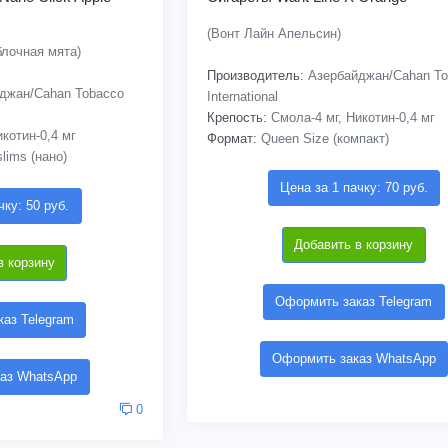
(Вонт Лайн Апельсин)
блочная мята)
Производитель:
Азербайджан/Cahan To
джан/Cahan Tobacco
International
Крепость:
Смола-4 мг, Никотин-0,4 мг
котин-0,4 мг
Формат:
Queen Size (компакт)
lims (нано)
Цена за 1 пачку: 70 руб.
чку: 50 руб.
Добавить в корзину
в корзину
Оформить заказ Telegram
аз Telegram
Оформить заказ WhatsApp
аз WhatsApp
0