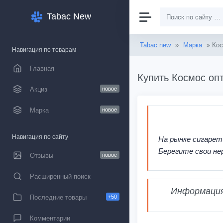
Tabac New
Tabac new
»
Марка
» Ко
Навигация по товарам
Главная
Купить Космос опт
Акциз
новое
Марка
новое
Навигация по сайту
На рынке сигарет
Берегите свои не
Отзывы
новое
Расширенный поиск
Информация,
Последние товары
+50
Комментарии