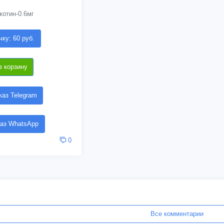
котин-0.6мг
чку: 60 руб.
в корзину
аз Telegram
аз WhatsApp
0
Все комментарии