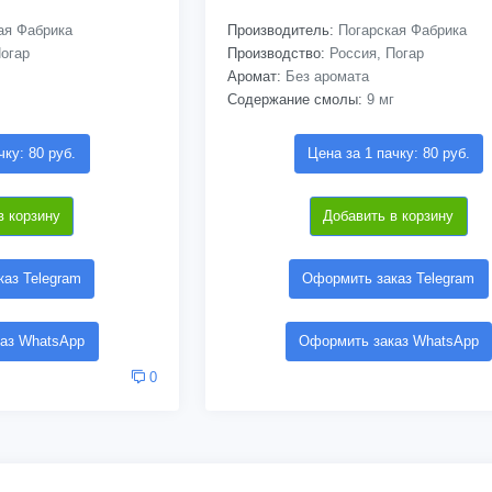
ая Фабрика
Производитель:
Погарская Фабрика
огар
Производство:
Россия, Погар
Аромат:
Без аромата
Содержание смолы:
9 мг
чку: 80 руб.
Цена за 1 пачку: 80 руб.
в корзину
Добавить в корзину
аз Telegram
Оформить заказ Telegram
аз WhatsApp
Оформить заказ WhatsApp
0