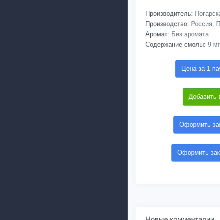
Производитель:
Погарск
Производство:
Россия, П
Аромат:
Без аромата
Содержание смолы:
9 мг
Цена за 1 па
Добавить 
Оформить зак
Оформить зак
Новые комментарии