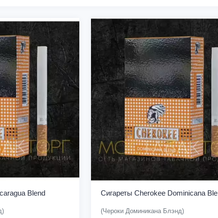
caragua Blend
Сигареты Cherokee Dominicana Ble
д)
(Чероки Доминикана Блэнд)