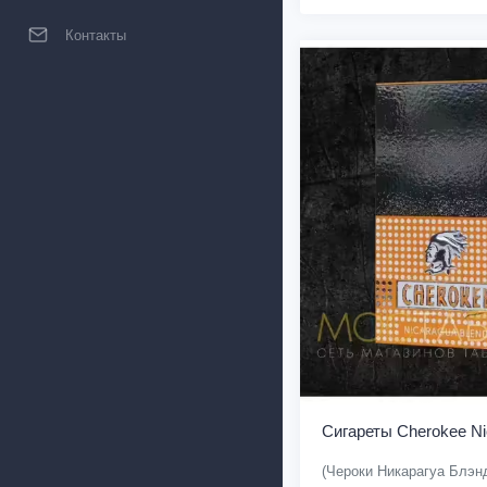
Контакты
Сигареты Cherokee Ni
(Чероки Никарагуа Блэн