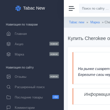
Tabac New
Tabac new
»
Марка
» Che
Навигация по товарам
Главная
Купить Cherokee о
Акциз
новое
Марка
новое
Навигация по сайту
На рынке сигарет
Берегите свои не
Отзывы
новое
Расширенный поиск
Информация,
Последние товары
+50
Комментарии