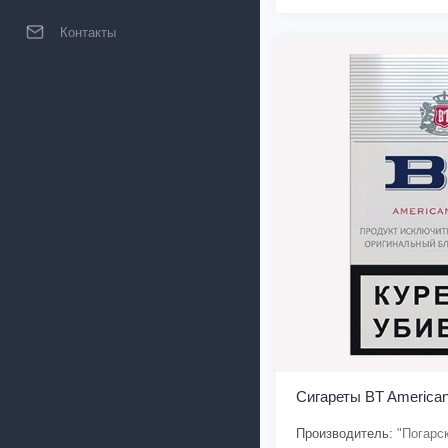
Контакты
Сигареты BT American
Производитель:
"Погарс