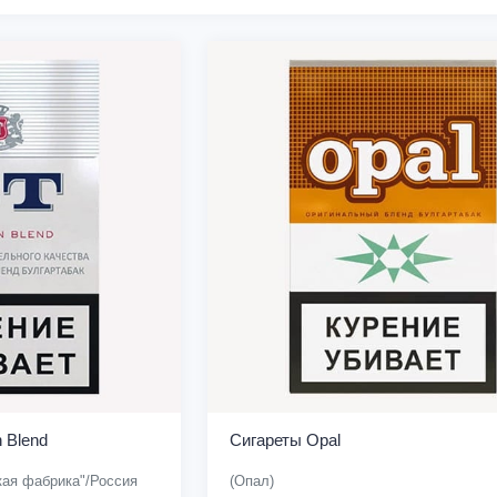
 Blend
Сигареты Opal
кая фабрика"/Россия
(Опал)