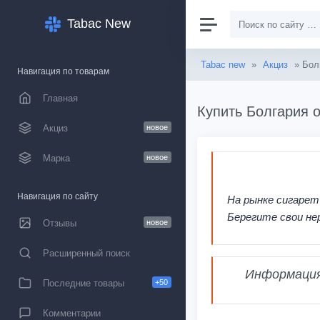
Tabac New
Tabac new
»
Акциз
» Бол
Навигация по товарам
Главная
Купить Болгария о
Акциз
новое
Марка
новое
Навигация по сайту
На рынке сигарет
Берегите свои не
Отзывы
новое
Расширенный поиск
Информация,
Последние товары
+50
Комментарии