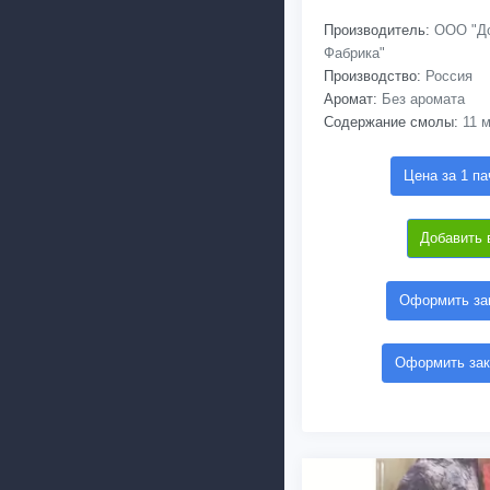
Производитель:
ООО "До
Фабрика"
Производство:
Россия
Аромат:
Без аромата
Содержание смолы:
11 м
Цена за 1 па
Добавить 
Оформить зак
Оформить зак