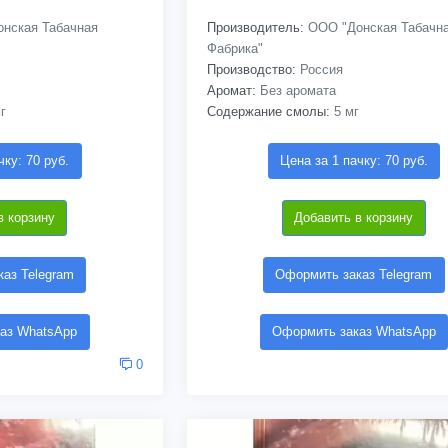
нская Табачная
Производитель:
ООО "Донская Табачн
Фабрика"
Производство:
Россия
Аромат:
Без аромата
г
Содержание смолы:
5 мг
чку: 70 руб.
Цена за 1 пачку: 70 руб.
в корзину
Добавить в корзину
аз Telegram
Оформить заказ Telegram
аз WhatsApp
Оформить заказ WhatsApp
0