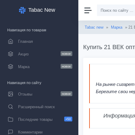
Tabac New
Tabac new
»
Марка
» 21 
Навигация по товарам
Главная
Купить 21 ВЕК опт
Акциз
новое
Марка
новое
Навигация по сайту
На рынке сигарет
Берегите свои не
Отзывы
новое
Расширенный поиск
Информация,
Последние товары
+50
Комментарии