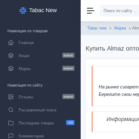
Tabac New
Tabac new
»
Марка
» Al
Навигация по товарам
Главная
Купить Almaz опто
Акциз
новое
Марка
новое
Навигация по сайту
На рынке сигарет
Берегите свои не
Отзывы
новое
Расширенный поиск
Информация,
Последние товары
+50
Комментарии