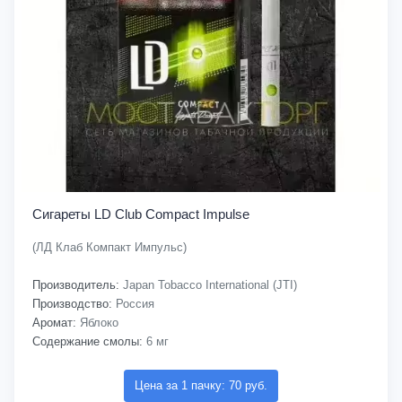
Сигареты LD Club Compact Impulse
(ЛД Клаб Компакт Импульс)
Производитель:
Japan Tobacco International (JTI)
Производство:
Россия
Аромат:
Яблоко
Содержание смолы:
6 мг
Цена за 1 пачку: 70 руб.