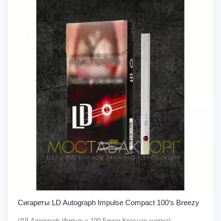
Сигареты LD Autograph Impulse Compact 100’s Breezy
(ЛД Автограф Импульс 100 Бризи Красная кнопка)