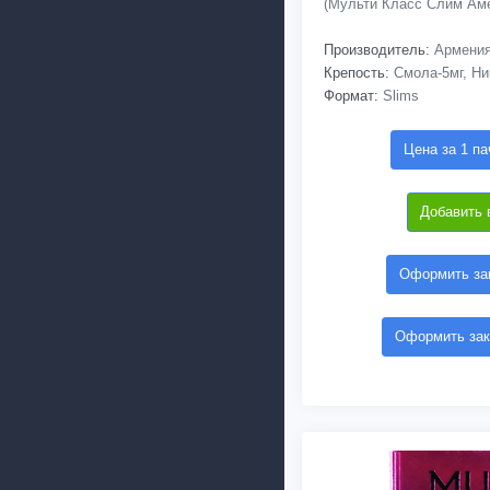
(Мульти Класс Слим Аме
Производитель:
Армени
Крепость:
Смола-5мг, Ник
Формат:
Slims
Цена за 1 па
Добавить 
Оформить зак
Оформить зак