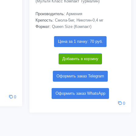
(Мульти Класс Компакт Турмалин)
Производитель:
Армения
Крепость:
Смола-5мг, Никотин-0,4 мг
Формат:
Queen Size (Компакт)
Цена за 1 пачку: 70 руб.
Добавить в корзину
Оформить заказ Telegram
Оформить заказ WhatsApp
0
0