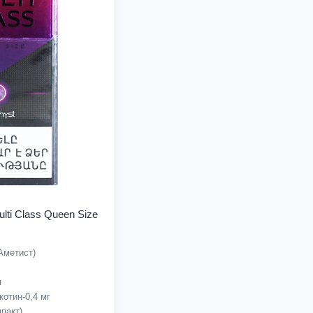
lti Class Queen Size
Аметист)
я
отин-0,4 мг
пакт)