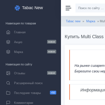
Tabac New
Tabac new
»
Марка
» Mult
Навигация по товарам
Главная
Купить Multi Clas
Акциз
новое
Марка
новое
Навигация по сайту
На рынке сигарет
Берегите свои не
Отзывы
новое
Расширенный поиск
Информация,
Последние товары
+50
Комментарии