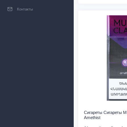
Контакты
Сигареты Cигареты Mul
Amethist