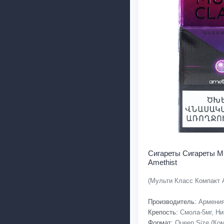
Сигареты Cигареты Mu
Amethist
(Мульти Класс Компакт 
Производитель:
Армени
Крепость:
Смола-5мг, Ник
Формат:
Queen Size (Ком