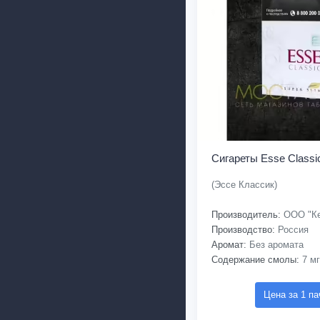
Сигареты Esse Classi
(Эссе Классик)
Производитель:
ООО "Ке
Производство:
Россия
Аромат:
Без аромата
Содержание смолы:
7 мг
Цена за 1 па