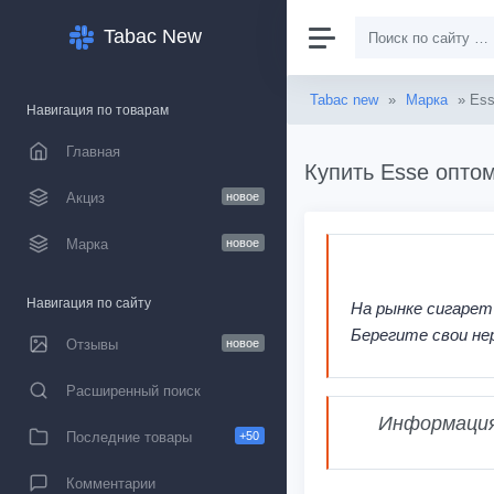
Tabac New
Tabac new
»
Марка
» Es
Навигация по товарам
Главная
Купить Esse оптом
Акциз
новое
Марка
новое
Навигация по сайту
На рынке сигарет
Берегите свои не
Отзывы
новое
Расширенный поиск
Информация,
Последние товары
+50
Комментарии