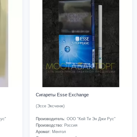
Сигареты Esse Exchange
(Эссе Эксченж)
ус"
Производитель:
ООО "Кей Ти Эн Джи Рус"
Производство:
Россия
Аромат:
Ментол