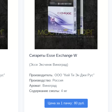
Сигареты Esse Exchange W
(Эссе Эксченж Виноград)
ус"
Производитель:
ООО "Кей Ти Эн Джи Рус"
Производство:
Россия
Аромат:
Виноград
Содержание смолы:
4 мг
Цена за 1 пачку: 80 руб.