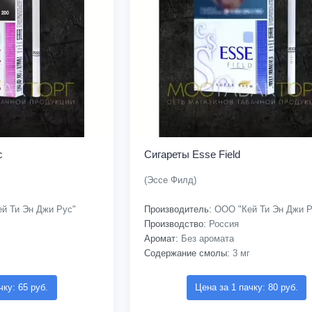
c
Сигареты Esse Field
(Эссе Филд)
й Ти Эн Джи Рус"
Производитель:
ООО "Кей Ти Эн Джи Р
Производство:
Россия
Аромат:
Без аромата
Содержание смолы:
3 мг
чку: 65 руб.
Цена за 1 пачку: 80 руб.