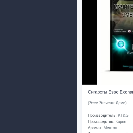
Сигареты Esse Excha
(Эссе Эксченж Деми)
Производитель:
KT&G
Производство:
Корея
Аромат:
Ментол