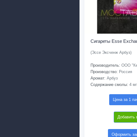
Сигареты Esse Exch
(Эссе Эксченж Арбуз)
Производитель:
ООО "Ке
Производство:
Россия
Аромат:
Арбуз
Содержание смолы:
4 мг
Цена за 1 па
Добавить 
Оформить зак