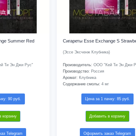
ange Summer Red
Сигареты Esse Exchange S Strawbe
(Эссе Эксченж Клубника)
й Ти Эн Джи Рус"
Производитель:
ООО "Кей Ти Эн Джи Р
Производство:
Россия
Аромат:
Клубника
Содержание смолы:
4 мг
чку: 90 руб.
Цена за 1 пачку: 85 руб.
в корзину
Добавить в корзину
аз Telegram
Оформить заказ Telegram