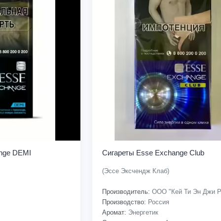
nge DEMI
Сигареты Esse Exchange Club
(Эссе Эксчендж Клаб)
Производитель:
ООО "Кей Ти Эн Джи Р
Производство:
Россия
Аромат:
Энергетик