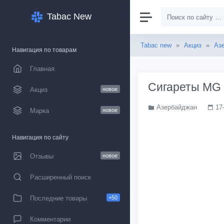
Tabac New
Tabac new
»
Акциз
»
Аз
Навигация по товарам
Главная
Сигареты MG 
Акциз
новое
Азербайджан
17
Марка
новое
Навигация по сайту
Отзывы
новое
Расширенный поиск
Последние товары
+50
Комментарии