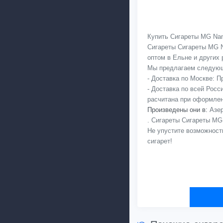
Купить Сигареты MG Nano
Сигареты Сигареты MG N
оптом в Ельне и других 
Мы предлагаем следующ
- Доставка по Москве: 
- Доставка по всей Рос
расчитана при оформлен
Произведены они в:
Азер
. Сигареты Сигареты MG
Не упустите возможност
сигарет!