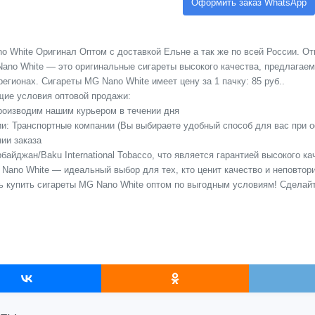
Оформить заказ WhatsApp
 White Оригинал Оптом с доставкой Ельне а так же по всей России. От
ano White — это оригинальные сигареты высокого качества, предлагае
регионах. Сигареты MG Nano White имеет цену за 1 пачку: 85 руб..
ие условия оптовой продажи:
Производим нашим курьером в течении дня
сии: Транспортные компании (Вы выбираете удобный способ для вас при 
ии заказа
байджан/Baku International Tobacco, что является гарантией высокого к
 Nano White — идеальный выбор для тех, кто ценит качество и неповтор
ь купить сигареты MG Nano White оптом по выгодным условиям! Сделай