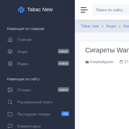
Tabac New
Tabac new
»
Акциз
»
Аз
Навигация по товарам
Главная
Сигареты Wan
Акциз
новое
Азербайджан
17
Марка
новое
Навигация по сайту
Отзывы
новое
Расширенный поиск
Последние товары
+50
Комментарии