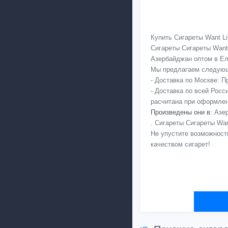
Купить Сигареты Want Li
Сигареты Сигареты Want
Азербайджан оптом в Ель
Мы предлагаем следующ
- Доставка по Москве: 
- Доставка по всей Рос
расчитана при оформлен
Произведены они в:
Азер
. Сигареты Сигареты Wan
Не упустите возможност
качеством сигарет!