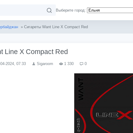
Выберите город:
ербайджан
» Сигареты Want Line X Compact Red
t Line X Compact Red
-04-2024, 07:33
Sigaroom
1 330
0