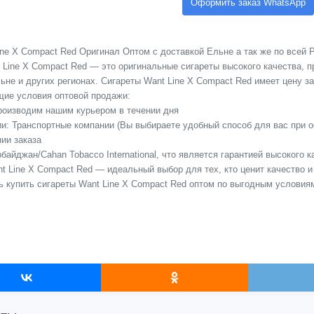
Оформить заказ WhatsApp
ne X Compact Red Оригинал Оптом с доставкой Ельне а так же по всей Р
 Line X Compact Red — это оригинальные сигареты высокого качества, 
не и других регионах. Сигареты Want Line X Compact Red имеет цену за 
ие условия оптовой продажи:
Производим нашим курьером в течении дня
сии: Транспортные компании (Вы выбираете удобный способ для вас при 
ии заказа
байджан/Cahan Tobacco International, что является гарантией высокого 
t Line X Compact Red — идеальный выбор для тех, кто ценит качество и
ь купить сигареты Want Line X Compact Red оптом по выгодным условия